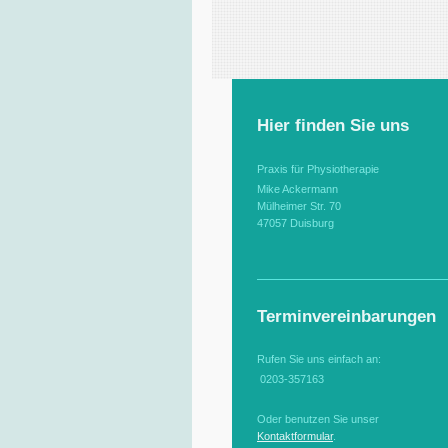
Hier finden Sie uns
Praxis für Physiotherapie
Mike Ackermann
Mülheimer Str. 70
47057 Duisburg
Terminvereinbarungen
Rufen Sie uns einfach an:
0203-357163
Oder benutzen Sie unser
Kontaktformular
.